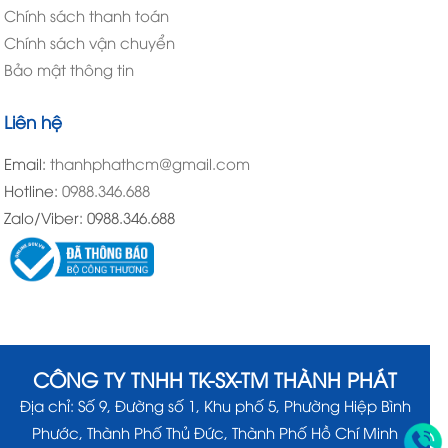
Chính sách thanh toán
Chính sách vận chuyển
Bảo mật thông tin
Liên hệ
Email:
thanhphathcm@gmail.com
Hotline:
0988.346.688
Zalo/Viber: 0988.346.688
CÔNG TY TNHH TK-SX-TM THÀNH PHÁT
Địa chỉ: Số 9, Đường số 1, Khu phố 5, Phường Hiệp Bình
Phước, Thành Phố Thủ Đức, Thành Phố Hồ Chí Minh