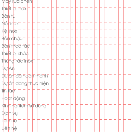
Máy rửa chén
Thiết bị inox
Bàn tủ
Nồi inox
Kệ inox
Bồn chậu
Bàn thao tác
Thiết bị khác
Thùng rác inox
Dự Án
Dự án đã hoàn thành
Dự án đang thực hiện
Tin tức
Hoạt động
Kinh nghiệm sử dụng
Dịch vụ
Liên hệ
Liên hệ