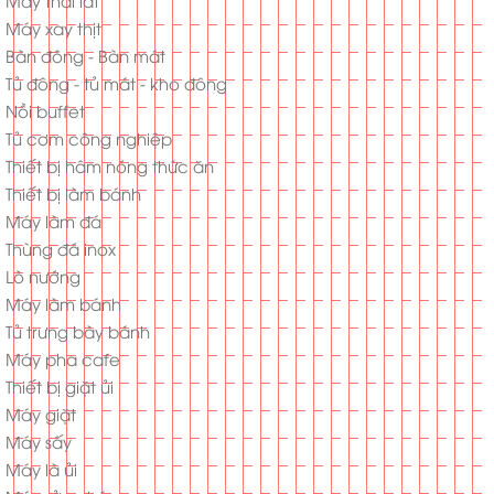
Máy thái lát
Máy xay thịt
Bàn đông - Bàn mát
Tủ đông - tủ mát - kho đông
Nồi buffet
Tủ cơm công nghiệp
Thiết bị hâm nóng thức ăn
Thiết bị làm bánh
Máy làm đá
Thùng đá inox
Lò nướng
Máy làm bánh
Tủ trưng bày bánh
Máy pha cafe
Thiết bị giặt ủi
Máy giặt
Máy sấy
Máy là ủi