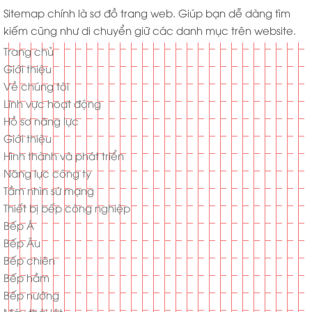
Sitemap chính là sơ đồ trang web. Giúp bạn dễ dàng tìm
kiếm cũng như di chuyển giữ các danh mục trên website.
Trang chủ
Giới thiệu
Về chúng tôi
Lĩnh vực hoạt động
Hồ sơ năng lực
Giới thiệu
Hình thành và phát triển
Năng lực công ty
Tầm nhìn sứ mạng
Thiết bị bếp công nghiệp
Bếp Á
Bếp Âu
Bếp chiên
Bếp hầm
Bếp nướng