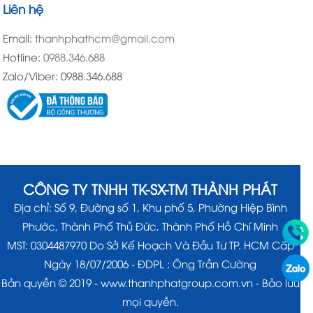
Liên hệ
Email:
thanhphathcm@gmail.com
Hotline:
0988.346.688
Zalo/Viber: 0988.346.688
CÔNG TY TNHH TK-SX-TM THÀNH PHÁT
Địa chỉ: Số 9, Đường số 1, Khu phố 5, Phường Hiệp Bình
Phước, Thành Phố Thủ Đức, Thành Phố Hồ Chí Minh
MST: 0304487970 Do Sở Kế Hoạch Và Đầu Tư TP. HCM Cấp
Ngày 18/07/2006 - ĐDPL : Ông Trần Cường
Bản quyền © 2019 -
www.thanhphatgroup.com.vn
- Bảo lưu
mọi quyền.