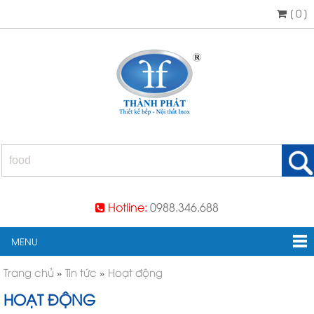
[ 0 ]
Hotline:
0988.346.688
MENU
Trang chủ
»
Tin tức
»
Hoạt động
HOẠT ĐỘNG