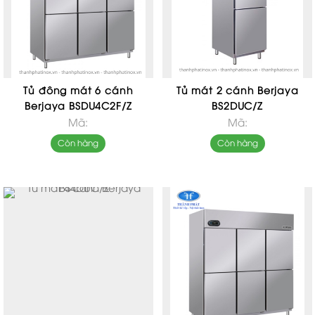
Tủ đông mát 6 cánh
Tủ mát 2 cánh Berjaya
Berjaya BSDU4C2F/Z
BS2DUC/Z
Mã:
Mã:
Còn hàng
Còn hàng