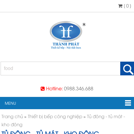
[ 0 ]
Hotline:
0988.346.688
MENU
Trang chủ
»
Thiết bị bếp công nghiệp
»
Tủ đông - tủ mát -
kho đông
TỦ ĐÔNG - TỦ MÁT - KHO ĐÔNG