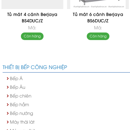
Tủ mát 4 cánh Berjaya
Tủ mát 6 cánh Berjaya
BS4DUC/Z
BS6DUC/Z
Mã:
Mã:
Còn hàng
Còn hàng
THIẾT BỊ BẾP CÔNG NGHIỆP
Bếp Á
Bếp Âu
Bếp chiên
Bếp hầm
Bếp nướng
Máy thái lát