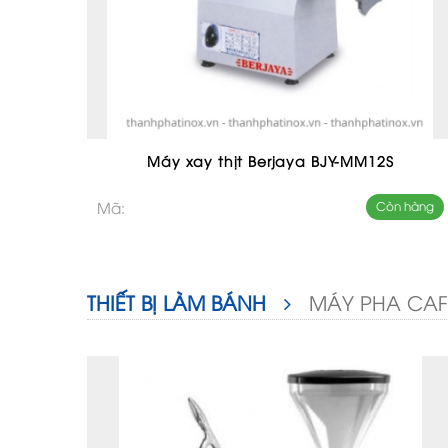
Máy xay thịt Berjaya BJY-MM12S
Mã:
Còn hàng
THIẾT BỊ LÀM BÁNH
MÁY PHA CAF