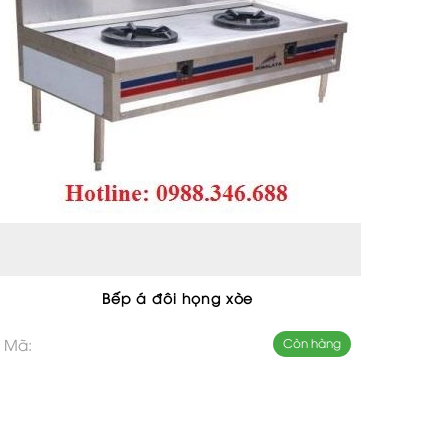
Bếp á đôi họng xòe
Mã:
Còn hàng