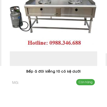
Bếp á đôi kiềng tô có kệ dưới
Mã:
Còn hàng