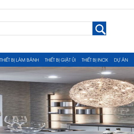
THIẾT BỊ LÀM BÁNH
THIẾT BỊ GIẶT ỦI
THIẾT BỊ INOX
DỰ ÁN