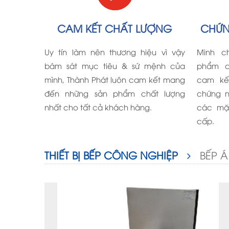
CAM KẾT CHẤT LƯỢNG
CHỨN
Uy tín làm nên thương hiệu vì vậy
Minh c
bám sát mục tiêu & sứ mệnh của
phẩm c
mình, Thành Phát luôn cam kết mang
cam kế
đến những sản phẩm chất lượng
chứng n
nhất cho tất cả khách hàng.
các mặ
cấp.
THIẾT BỊ BẾP CÔNG NGHIỆP
BẾP Á