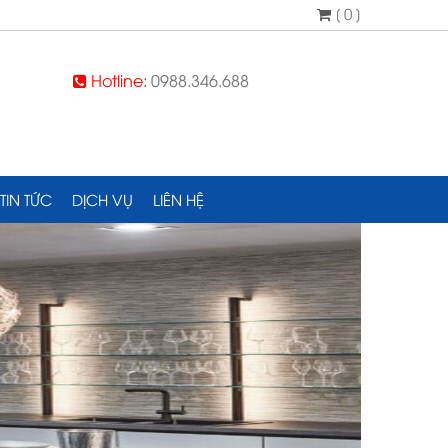
[ 0 ]
Hotline:
0988.346.688
TIN TỨC
DỊCH VỤ
LIÊN HỆ