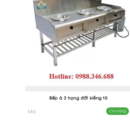
Bếp á 3 họng đốt kiềng tô
Mã:
Còn hàng