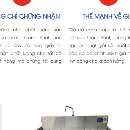
G CHỈ CHỨNG NHẬN
THẾ MẠNH VỀ G
hứng cho chất lượng sản
Giá cả cạnh tranh là thế 
ủa mình, Thành Phát luôn
bật của Thành Phát, chúng t
t có đầy đủ các giấy tờ
ngũ kỹ thuật giỏi sản xuất
hận chất lượng cho tất cả
bảo có có chính sách giá h
t hàng mà chúng tôi cung
linh động cho khách hàng.