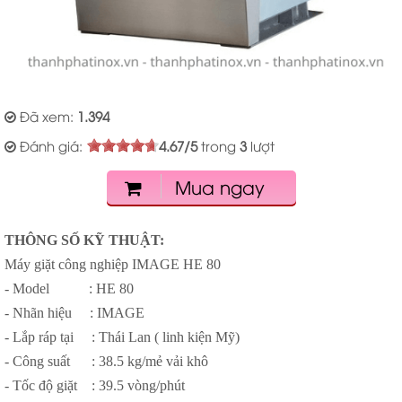
Đã xem:
1.394
Đánh giá:
4.67
/
5
trong
3
lượt
Mua ngay
THÔNG SỐ KỸ THUẬT:
Máy giặt công nghiệp IMAGE HE 80
- Model
: HE 80
- Nhãn hiệu
: IMAGE
- Lắp ráp tại
: Thái Lan ( linh kiện Mỹ)
- Công suất
: 38.5 kg/mẻ vải khô
- Tốc độ giặt
: 39.5 vòng/phút