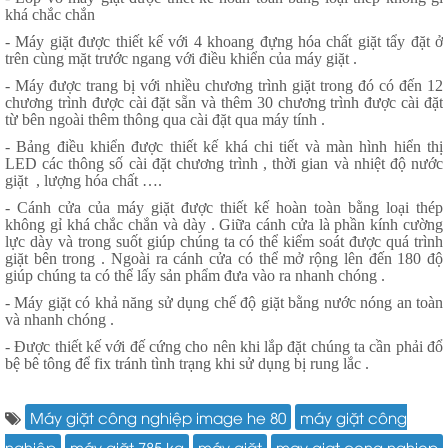
khá chắc chắn
- Máy giặt được thiết kế với 4 khoang đựng hóa chất giặt tẩy đặt ở
trên cùng mặt trước ngang với điều khiển của máy giặt .
- Máy được trang bị với nhiều chương trình giặt trong đó có đến 12
chương trình được cài đặt sẵn và thêm 30 chương trình được cài đặt
từ bên ngoài thêm thông qua cài đặt qua máy tính .
- Bảng điều khiển được thiết kế khá chi tiết và màn hình hiển thị
LED các thông số cài đặt chương trình , thời gian và nhiệt độ nước
giặt
, lượng hóa chất ….
- Cánh cửa của máy giặt được thiết kế hoàn toàn bằng loại thép
không gỉ khá chắc chắn và dày . Giữa cánh cửa là phần kính cường
lực dày và trong suốt giúp chúng ta có thể kiểm soát được quá trình
giặt bên trong . Ngoài ra cánh cửa có thể mở rộng lên đến 180 độ
giúp chúng ta có thể lấy sản phẩm đưa vào ra nhanh chóng .
- Máy giặt có khả năng sử dụng chế độ giặt bằng nước nóng an toàn
và nhanh chóng .
- Được thiết kế với đế cứng cho nên khi lắp đặt chúng ta cần phải đổ
bệ bê tông để fix tránh tình trạng khi sử dụng bị rung lắc .
Máy giặt công nghiệp image he 80
máy giặt công
nghiệp
máy giặt 785 kg
máy giặt
may giat cong nghiep