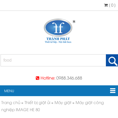
[ 0 ]
Hotline:
0988.346.688
MENU
Trang chủ
»
Thiết bị giặt ủi
»
Máy giặt
»
Máy giặt công
nghiệp IMAGE HE 80