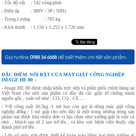
- Tốc độ vắt
: 542 vòng/phút
- Điện áp
: 380V / 3P / 50Hz
- Trọng Lượng
: 785 kg
- Kích thước
: 1.150 x 1.255 x 1.720 mm
Gọi hotline
0988 34 6688
để biết thêm chi tiết sản phẩm.
ĐẶC ĐIỂM
NỔI BẬT
CỦA
MÁY GIẶT CÔNG NGHIỆP
IMAGE HE 80
:
- Image HE 80 được nhập khẩu trực tiếp và phân phối chính hãng tại
Việt Nam cho nên sản phẩm có đầy đủ các giấy tờ chứng minh
nguồn gốc , xuất xứ như : CO, CQ , CE …
- Với công suất 38,5kg /1 mẻ hay còn gọi là dòng máy giặt công
nghiệp 40kg / 1 mẻ giặt cho nên đây là một trong những dòng sản
phẩm mà được khá nhiều đơn vị lựa chọn như xưởng giặt là vừa và
nhỏ
, khách sạn từ 2 sao trở lên , và khu vực bệnh viện thuộc cấp
thành phố trở lên .
- Lớp vỏ máy giặt được thiết kế hoàn toàn bằng loại thép không gỉ